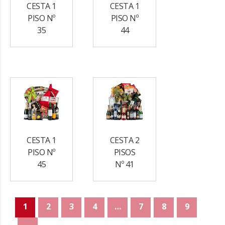
CESTA 1
CESTA 1
PISO Nº
PISO Nº
35
44
CESTA 1
CESTA 2
PISO Nº
PISOS
45
Nº 41
1
2
3
4
…
7
8
9