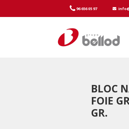
96 656 05 97
info
BLOC 
FOIE G
GR.