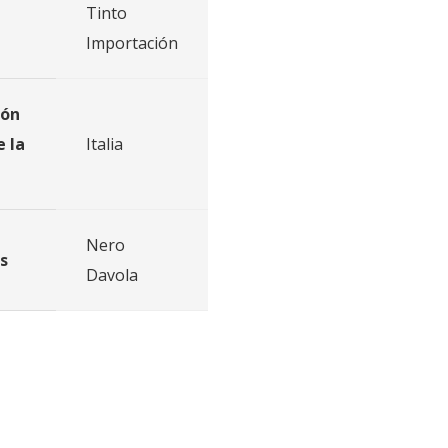
Tinto
Importación
ión
e la
Italia
Nero
s
Davola