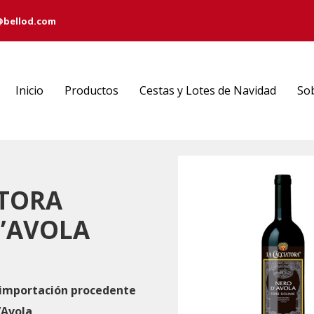
@bellod.com
Inicio
Productos
Cestas y Lotes de Navidad
So
ATORA
’AVOLA
e importación procedente
’Avola