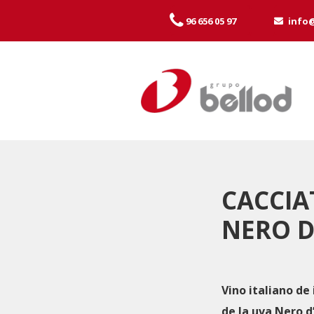
96 656 05 97
info
CACCI
NERO D
Vino italiano d
de la uva Nero d