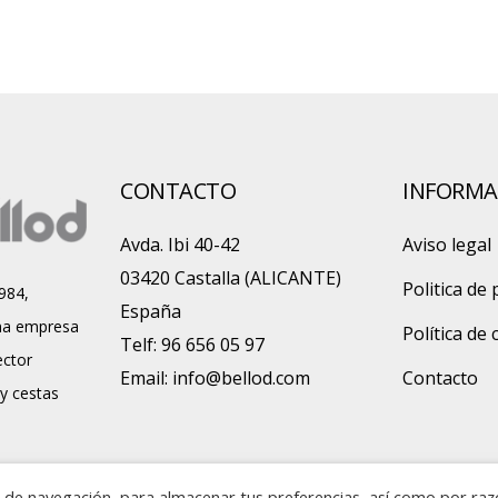
CONTACTO
INFORMA
Avda. Ibi 40-42
Aviso legal
03420 Castalla (ALICANTE)
Politica de 
984,
España
a empresa
Política de
Telf: 96 656 05 97
ector
Email:
info@bellod.com
Contacto
 y cestas
ia de navegación, para almacenar tus preferencias, así como por ra