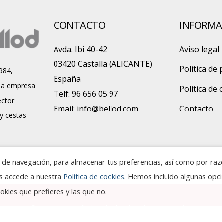
CONTACTO
INFORMA
Avda. Ibi 40-42
Aviso legal
03420 Castalla (ALICANTE)
Politica de 
984,
España
a empresa
Política de
Telf: 96 656 05 97
ector
Email:
info@bellod.com
Contacto
 y cestas
ia de navegación, para almacenar tus preferencias, así como por ra
es accede a nuestra
Política de cookies
. Hemos incluido algunas opc
kies que prefieres y las que no.
© 2019 Grupo Bellod. Todos los derechos reservados