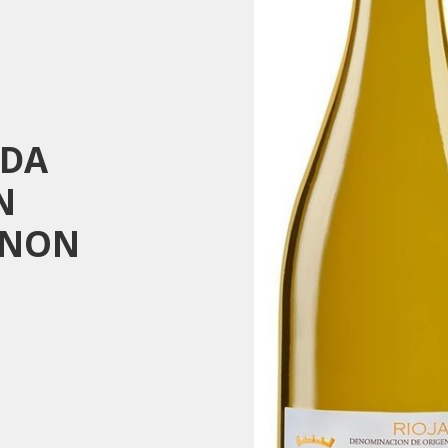
NDA
N
GNON