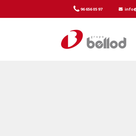
96 656 05 97
info