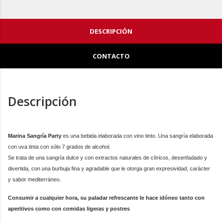
DESCRIPCIÓN
CONTACTO
Descripción
Marina Sangría Party
es una bebida elaborada con vino tinto. Una sangría elaborada
con uva tinta con sólo 7 grados de alcohol.
Se trata de una sangría dulce y con extractos naturales de cítricos, desenfadado y
divertida, con una burbuja fina y agradable que le otorga gran expresividad, carácter
y sabor mediterráneo.
Consumir a cualquier hora, su paladar refrescante le hace idóneo tanto con
aperitivos como con comidas ligeras y postres