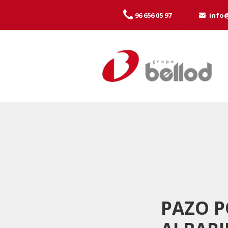
96 656 05 97
info
PAZO 