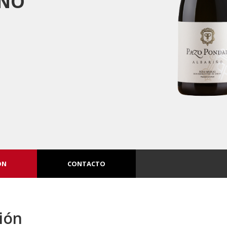
IÑO
ÓN
CONTACTO
ión