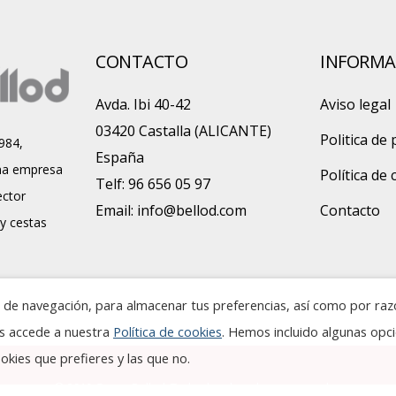
CONTACTO
INFORMA
Avda. Ibi 40-42
Aviso legal
03420 Castalla (ALICANTE)
Politica de 
984,
España
a empresa
Política de
Telf: 96 656 05 97
ector
Email:
info@bellod.com
Contacto
 y cestas
ia de navegación, para almacenar tus preferencias, así como por ra
es accede a nuestra
Política de cookies
. Hemos incluido algunas opc
kies que prefieres y las que no.
© 2019 Grupo Bellod. Todos los derechos reservados