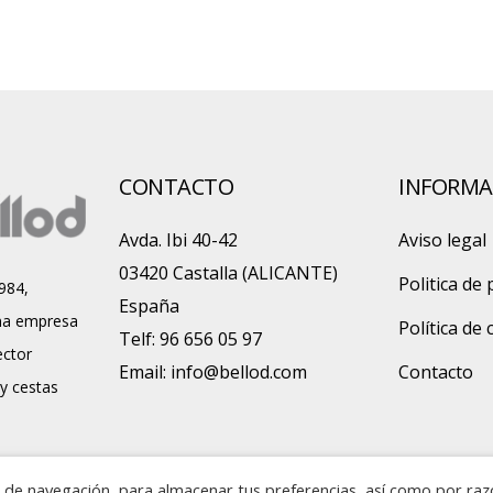
CONTACTO
INFORMA
Avda. Ibi 40-42
Aviso legal
03420 Castalla (ALICANTE)
Politica de 
984,
España
a empresa
Política de
Telf: 96 656 05 97
ector
Email:
info@bellod.com
Contacto
 y cestas
ia de navegación, para almacenar tus preferencias, así como por ra