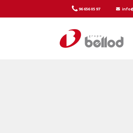
96 656 05 97
info