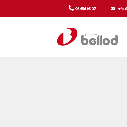
96 656 05 97
info