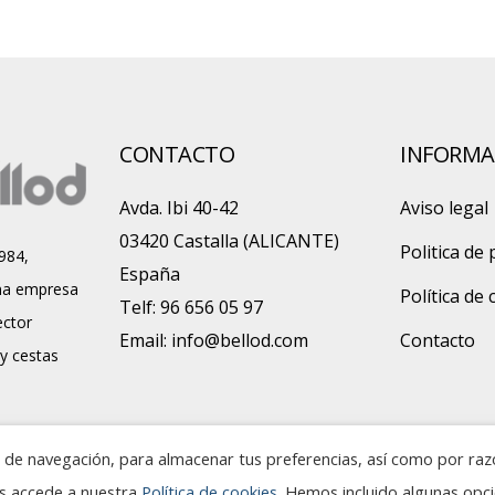
CONTACTO
INFORMA
Avda. Ibi 40-42
Aviso legal
03420 Castalla (ALICANTE)
Politica de 
984,
España
a empresa
Política de
Telf: 96 656 05 97
ector
Email:
info@bellod.com
Contacto
 y cestas
ia de navegación, para almacenar tus preferencias, así como por ra
es accede a nuestra
Política de cookies
. Hemos incluido algunas opc