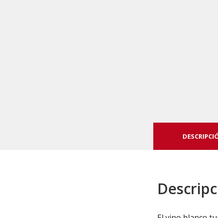
DESCRIPCI
Descripc
El vino blanco tu