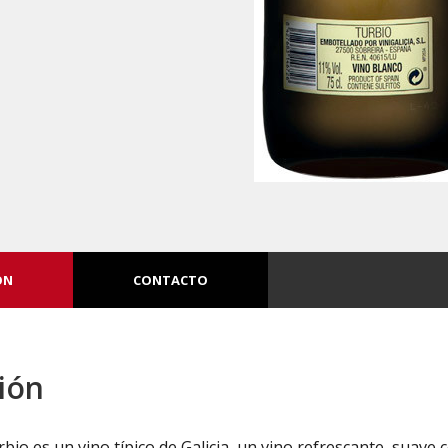
ÓN
CONTACTO
ión
rbio es un vino típico de Galicia, un vino refrescante, suave