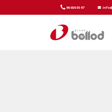
96 656 05 97
info